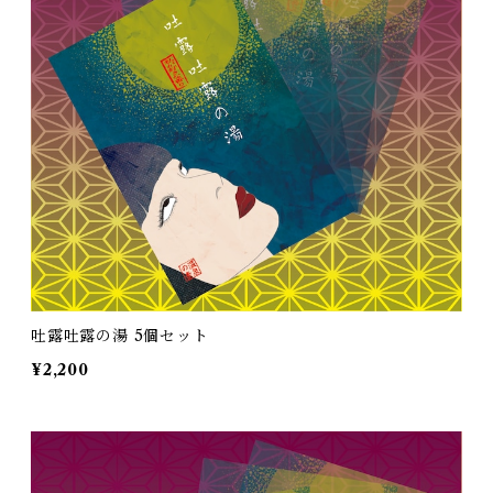
吐露吐露の湯 5個セット
¥2,200