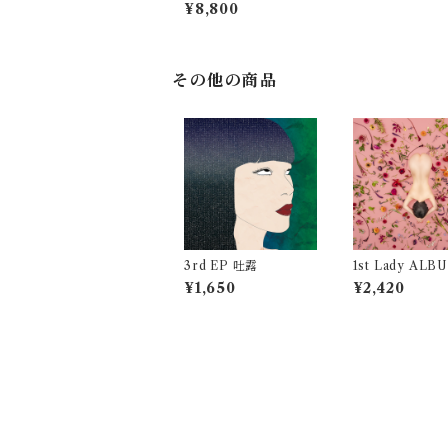
¥8,800
その他の商品
3rd EP 吐露
1st Lady ALB
成慕情
¥1,650
¥2,420