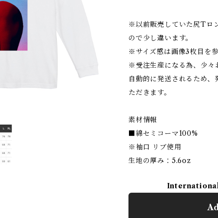
※以前販売していた尻Tロ
ので少し違います。
※サイズ感は画像3枚目を
※受注生産になる為、少々
自動的に発送されるため、
ただきます。
素材情報
■綿セミコーマ100%
※袖口 リブ使用
生地の厚み：5.6oz
Internationa
Ad