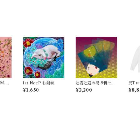
UM 平
1st NeeP 独創奏
吐露吐露の湯 5個セッ
尻Tロ
ト
¥1,650
¥2,200
¥8,8
商品一覧に戻る